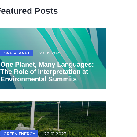
Featured Posts
ONE PLANET
23.05.2025
One Planet, Many Languages:
The Role of Interpretation at
Environmental Summits
GREEN ENERGY
22.01.2023