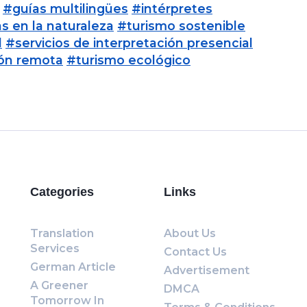
#guías multilingües
#intérpretes
s en la naturaleza
#turismo sostenible
l
#servicios de interpretación presencial
ión remota
#turismo ecológico
Categories
Links
Translation
About Us
Services
Contact Us
German Article
Advertisement
A Greener
DMCA
Tomorrow In