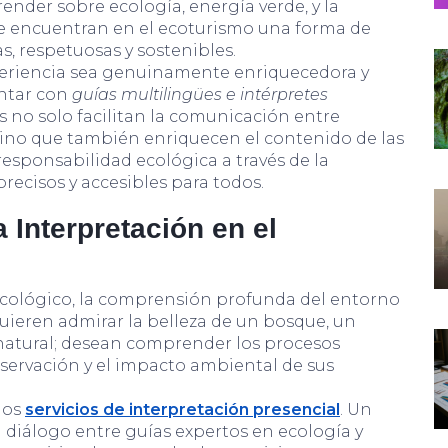
ender sobre ecología, energía verde, y la
re encuentran en el ecoturismo una forma de
s, respetuosas y sostenibles.
periencia sea genuinamente enriquecedora y
ontar con
guías multilingües e intérpretes
es no solo facilitan la comunicación entre
 sino que también enriquecen el contenido de las
responsabilidad ecológica a través de la
ecisos y accesibles para todos.
 Interpretación en el
ológico, la comprensión profunda del entorno
 quieren admirar la belleza de un bosque, un
natural; desean comprender los procesos
nservación y el impacto ambiental de sus
los
servicios de interpretación presencial
. Un
l diálogo entre guías expertos en ecología y