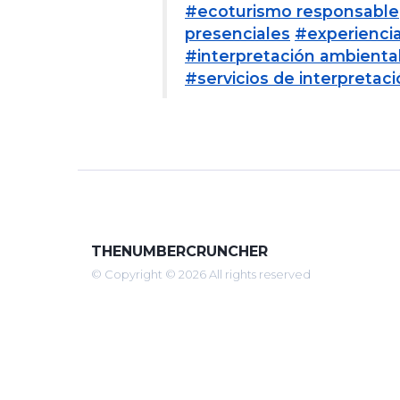
#ecoturismo responsable
presenciales
#experiencia
#interpretación ambienta
#servicios de interpretac
THENUMBERCRUNCHER
© Copyright © 2026 All rights reserved