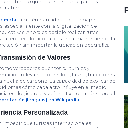
, permitiendo que todos los participantes
ormativa.
 remota
también han adquirido un papel
, especialmente con la digitalización de
educativas. Ahora es posible realizar rutas
y talleres ecológicos a distancia, manteniendo la
rpretación sin importar la ubicación geográfica.
Transmisión de Valores
omo verdaderos puentes culturales y
rmación relevante sobre flora, fauna, tradiciones
la huella de carbono. La capacidad de explicar de
os idiomas cómo cada acto influye en el medio
ia ecológica real y valiosa. Explora más sobre el
rpretación (lenguas) en Wikipedia
.
riencia Personalizada
n impedir que turistas internacionales